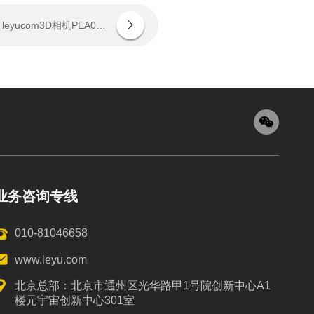
下一个：小尺寸 更灵活丨leyucom3D相机PEA020-800-Y80S上新，助力多场景智造升级
业务咨询专线
010-81046658
www.leyu.com
北京总部：北京市通州区光华路甲1号院创新中心A1
楼元宇宙创新中心301室