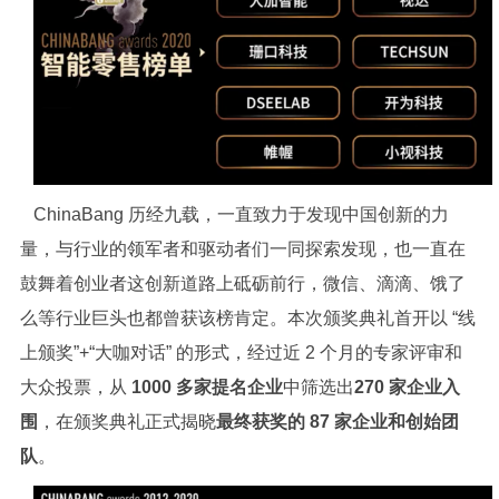
ChinaBang 历经九载，一直致力于发现中国创新的力
量，与行业的领军者和驱动者们一同探索发现，也一直在
鼓舞着创业者这创新道路上砥砺前行，微信、滴滴、饿了
么等行业巨头也都曾获该榜肯定。本次颁奖典礼首开以 “线
上颁奖”+“大咖对话” 的形式，经过近 2 个月的专家评审和
大众投票，从
1000 多家提名企业
中筛选出
270 家企业入
围
，在颁奖典礼正式揭晓
最终获奖的 87 家企业和创始团
队
。